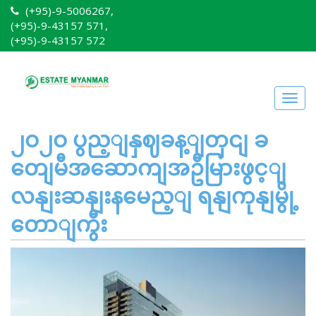
(+95)-9-5006267,
(+95)-9-43157 571,
(+95)-9-43157 572
Togg
navig
၂ဝ၂ဝ ပွည့ျနှဈခန့ျတှငျ ခ
တျေမီအဆောကျအဦမြားဖွင့ျ
လနျးဆနျးနမေည့ျ ရနျကုနျမွို့
တောျကွီး