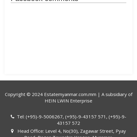
Copyright © 2024 Estatemyanmar.com.mm | A subsidiary of
HEIN LWIN Enterprise
Tel: (+95)-9-5006267, (+95)-9-43157 571, (+95)-9-
43157 572
Head Office: Level 4, No(30), Zagawar Street, Pyay