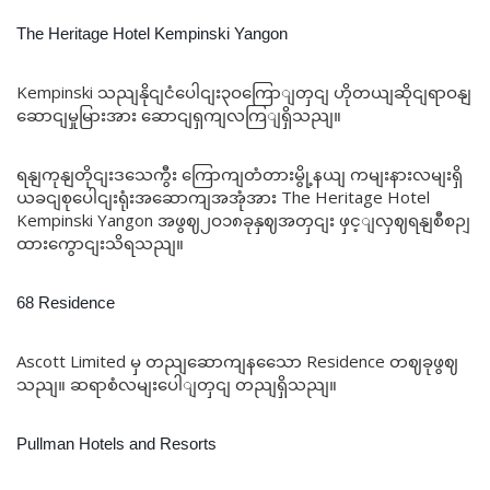
The Heritage Hotel Kempinski Yangon
Kempinski သညျနိုငျငံပေါငျး၃ဝကြောျတှငျ ဟိုတယျဆိုငျရာဝနျ
ဆောငျမှုမြားအား ဆောငျရှကျလကြျရှိသညျ။
ရနျကုနျတိုငျးဒသေကွီး ကြောကျတံတားမွို့နယျ ကမျးနားလမျးရှိ
ယခငျစုပေါငျးရုံးအဆောကျအအုံအား The Heritage Hotel
Kempinski Yangon အဖွဈ၂ဝ၁၈ခုနှဈအတှငျး ဖှင့ျလှဈရနျစီစဉျ
ထားကွောငျးသိရသညျ။
68 Residence
Ascott Limited မှ တညျဆောကျနသေော Residence တဈခုဖွဈ
သညျ။ ဆရာစံလမျးပေါျတှငျ တညျရှိသညျ။
Pullman Hotels and Resorts