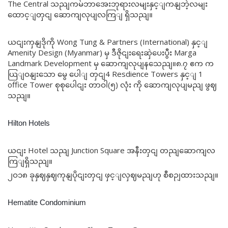
The Central သညျကမ်ဘာအေးဘုရားလမျးနှင့ျကနျဘဲ့လမျး
ထောင့ျတှငျ ဆောကျလုပျလကြျ ရှိသညျ။
ယငျးကှနျဒိုကို Wong Tung & Partners (International) နှင့ျ
Amenity Design (Myanmar) မှ ဒီဇိုငျးရေးဆှဲပေးပွီး Marga
Landmark Development မှ ဆောကျလုပျနသေညျ။၈.၇ ဧက က
ယြျဝနျးသော မွေ ပေါျ တှငျ4 Resdience Towers နှင့ျ 1
office Tower စုစုပေါငျး တာဝါ(၅) လုံး ကို ဆောကျလုပျမညျ ဖွဈ
သညျ။
Hilton Hotels
ယငျး Hotel သညျ Junction Square အနီးတှငျ တညျဆောကျလ
ကြျရှိသညျ။
၂ဝ၁၈ ခုနှဈနှဈကုနျပိုငျးတှငျ ဖှင့ျလှဈမညျဟု စီစဉျထားသညျ။
Hematite Condominium