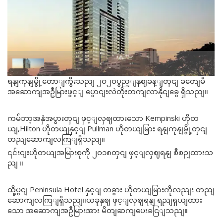
ရနျကုနျမွို့တောျကွီးသညျ ၂ဝ၂ဝပွည့ျနှဈခန့ျတှငျ ခတျေမီ
အဆောကျအဦမြားဖွင့ျ ပွောငျးလဲတိုးတကျလာနိုငျခွေ ရှိသညျ။
ကမ်ဘာ့အနှံအပွားတှငျ ဖှင့ျလှဈထားသော Kempinski ဟိုတ
ယျ,Hilton ဟိုတယျနှင့ျ Pullman ဟိုတယျမြား ရနျကုနျမွို့တှငျ
တညျဆောကျလကြျရှိသညျ။
၎င်းငျးဟိုတယျအမြားစုကို ၂ဝ၁၈တှငျ ဖှင့ျလှဈရနျ စီစဉျထားသ
ညျ ။
ထို့ပွငျ Peninsula Hotel နှင့ျ တခွား ဟိုတယျမြားကိုလညျး တညျ
ဆောကျလကြျရှိသညျ။ယခုနှဈ ဖှင့ျလှဈရနျ ရညျရှယျထား
သော အဆောကျအဦမြားအား မိတျဆကျပေးခငြျသညျ။