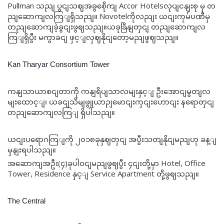
Pullman သညျ ပွငျသဈအခွစေိုကျ Accor Hotelsလုပျငနျးစု မှ တ
ညျဆောကျလကြျရှိသညျ။ Novotelကိုလညျး ယငျးကုမ်ပဏီမှ
တညျဆောကျခဲ့ခွငျးဖွဈသညျ။ယခုခြိနျတှငျ တညျဆောကျလ
ကြျရှိပွီး မကွာခငျ ဖှင့ျလှဈနိုငျတော့မညျဖွဈသညျ။
Kan Tharyar Consortium Tower
ကနျသာယာစငျတာကို ကနျရိပျသာလမျးနှင့ျ ဦးအောငျမွတျလ
မျးထောင့ျ၊ ယခငျသိမျဖွူယာဉျမောငျးကှငျးဟောငျး နရောတှငျ
တညျဆောကျလကြျ ရှိပါသညျ။
ယငျးပရောဂကြျကို ၂၀၁၈ခုနှဈတှငျ အပွီးသတျနိုငျမညျဟု ခန့ျ
မှနျးရပါသညျ။
အဆောကျအဦး(၄)ခုပါဝငျမညျဖွဈပွီး ၄ငျးတို့မှာ Hotel, Office
Tower, Residence နှင့ျ Service Apartment တို့ဖွဈသညျ။
The Central