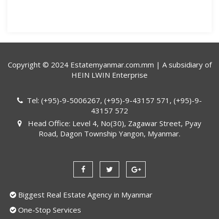
Copyright © 2024 Estatemyanmar.com.mm | A subsidiary of
HEIN LWIN Enterprise
Tel: (+95)-9-5006267, (+95)-9-43157 571, (+95)-9-
43157 572
Head Office: Level 4, No(30), Zagawar Street, Pyay
Road, Dagon Township Yangon, Myanmar.
Biggest Real Estate Agency in Myanmar
One-Stop Services