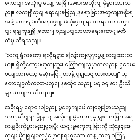
ကောငျး အသုံးပွုမညျ့ အမြိုးအစားအလိုကျ ခှဲခွားထားသ
ညျ။ လကျရှိတှငျ ရောငျးခမြညျ့နရောမြားအတှကျအစိုးရ
အဖှဲ့ ကောျမတီအနဖွေငျ့ မဆုံးဖွတျရသေးရသေး ကွော
ငျး ရနျကုနျမွို့တောျ စညျပငျသာယာရေးကောျမတီ
ထံမှ သိရသညျ။
"လကျရှိကတော့ ရလိုရငွား လြှောကျလှှာပွနျတငျထားတ
ယျ။ ရှိလို့တော့မဟုတျဘူး၊ လြှောကျလှှာကလညျး ငှပေေး
ဝယျထားတော့ မဆုံးခငြျတာနဲ့ ပွနျတငျထားတယျ" ဟု
တောငျဥက်ကလာပတှငျ နထေိုငျသညျ့ ပငျစငျစား ဦးသိ
နျးမောငျက ဆိုသညျ။
အစိုးရမှ ရောငျးခမြညျ့ မွကှေကျပေါကျဈေးမြားသညျ
သကျဆိုငျရာ မွို့နယျအလိုကျ မွကှေကျနှုနျးထားမြားအရ
တနျဖိုးကှဲပွားမညျဖွဈပွီး ယငျးမွကှေကျမြားကို သုံးနှဈအ
တှငျး ပိုငျရှငျမလှှဲပွောငျးရဟူသော ကနျ့သတျခကြျ