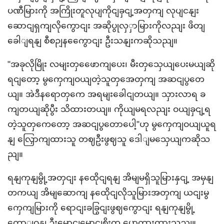
ပဏီမြားကို အကြိုးတူလုပျကိုငျခှငျ့အတှကျ လုပျငနျး
ဆောငျရှကျလိုကွောငျး အဆိုပွုလှှာမြားကိုလညျး ဖိတျ
ခေါျရနျ စီစဉျနကွေောငျး ဦးသနျးကဆိုသညျ။
"အခုလိုမြိုး လမျးတှဖေောကျပေး၊ မီးတှသှေယျပေးမယျဆို
ရငျတော့ မွကှေကျဝယျတဲ့သူတှအေတှကျ အဆငျပွတေ
ယျ။ အဲဒီနရောတှကေ အရမျးခေါငျတယျ။ သှားလာရ ခ
ကျတယျဆိုပွီး သိထားတယျ။ ကိုယျမရလညျး ဝယျခှငျ့ရ
တဲ့သူတှကေတော့ အဆငျပွတောပေါ့"ဟု မွကှေကျဝယျယူရ
နျ လြှောကျထားသူ တဈဦးဖွဈသူ ဒေါျမသှေယျကဆိုသ
ညျ။
ရနျကုနျမွို့အတှငျး နထေိုငျရနျ အိမျမရှိသူမြားနှငျ့ အမှနျ
တကယျ အိမျဆောကျ နထေိုငျလိုသူမြားအတှကျ ယငျးမွ
ကှေကျမြားကို ရောငျးခခြွငျးဖွဈကွောငျး ရနျကုနျမွို့
တောျဝနျ ဦးမောငျမောငျစိုးက ပွောကွားထားသညျ။