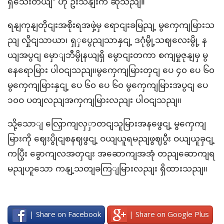
ရှိသေးတယျ" ဟု ဦးသနျးက ဆိုသညျ။
ရနျကုနျတိုငျးအစိုးရအဖှဲ့မှ ရောငျးခမြညျ့ မွကှေကျမြားသ
ညျ လှိုငျသာယာ၊ ရှှပွေညျသာနှငျ့ ဒဂုံမွို့သဈလေးမွို့ န
ယျအပွငျ မှောျဘီမွိုနယျရှိ မွောငျးတကာ စကျမှုဇုနျမှ မွ
နေရောမြား ပါဝငျသညျ။မွကှေကျမြားတှငျ ပေ ၄၀ ပေ ၆၀
မွကှေကျမြားနှငျ့ ပေ ၆၀ ပေ ၆၀ မွကှေကျမြားအပွငျ ပေ
၁၀ဝ ပတျလညျအကှကျမြားလညျး ပါဝငျသညျ။
သို့သောျ လြှောကျလှှာတငျသူမြားအနဖွေငျ့ မွကှေကျ
မြားကို ဈေးပွိုငျစနဈဖွငျ့ ဝယျယူရမညျဖွဈပွီး ဝယျယူခှငျ့
ကပြွီး ခွောကျလအတှငျး အဆောကျအအုံ တညျဆောကျရ
မညျဟူသော ကနျ့သတျခကြျမြားလညျး ရှိထားသညျ။
| Share on Facebook
| Share on Google Plus