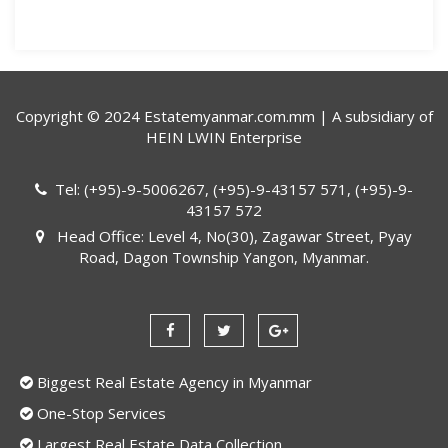
Copyright © 2024 Estatemyanmar.com.mm | A subsidiary of
HEIN LWIN Enterprise
Tel: (+95)-9-5006267, (+95)-9-43157 571, (+95)-9-
43157 572
Head Office: Level 4, No(30), Zagawar Street, Pyay
Road, Dagon Township Yangon, Myanmar.
Biggest Real Estate Agency in Myanmar
One-Stop Services
Largest Real Estate Data Collection