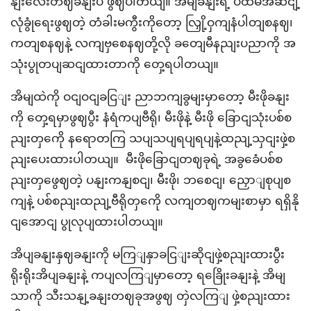
နျးလေးတဈခနျးပဲ ဖွဈပါတယျ။ အိမျခနျးရဲ့ ပထမအဆငျ့
လုံခွုံရေးဖွဈတဲ့ တံခါးမကွီးကိုတော့ လြှို့ဝှကျနံပါတျစနဈ၊
ကတျစနဈနဲ့ လကျဗှစေနဈတို့လို ခတျေမီနညျးပညာကို အ
သုံးပွုတပျဆငျထားတာကို တှေ့ရပါတယျ။
အိမျထဲကို ဝငျဝငျခငြျး ညာဘကျခွမျးမှာတော့ မီးဖိုခနျး
ကို တှေ့ရမှာဖွဈပွီး နံရံကပျဗီရို၊ မီးဖိုနဲ့ မီးဖို ခြောငျသုံးပစ်စ
ညျးတှကေို နရောတကြ သပျသပျရပျရပျနဲ့ထညျ့သှငျးဖှဲ့စ
ညျးပေးထားပါတယျ။ မီးဖိုခြောငျတဈခုရဲ့ အခွခေံပစ်စ
ညျးတှဖွေဈတဲ့ ပနျးကနျစငျ၊ မီးဖို၊ ဘစေငျ၊ ညှောျစုပျစ
ကျနဲ့ ပစ်စညျးထညျ့ဗီရိုတှကေို လကျတဈကမျးစာမှာ ရရှိနို
ငျအောငျ ပွုလုပျထားပါတယျ။
အိပျခနျးနှဈခနျးကို မကြျနှာခငြျးဆိုငျဖှဲ့စညျးထားပွီး
ရိုးရိုးအိပျခနျးနဲ့ ကပျလကြျမှာတော့ ရခြေိုးခနျးနဲ့ အိမျ
သာကို သီးသနျ့ခနျးတဈခုအဖွဈ တှဲလကြျ ဖှဲ့စညျးထား