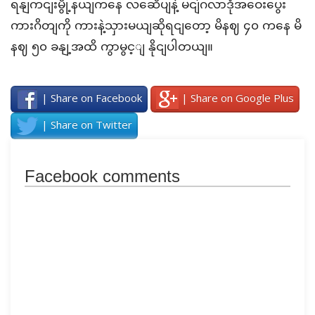
ရနျကငျးမွို့နယျကနေ လဆေိပျနဲ့ မငျ်ဂလာဒုံအဝေးပွေး
ကားဂိတျကို ကားနဲ့သှားမယျဆိုရငျတော့ မိနဈ ၄၀ ကနေ မိ
နဈ ၅၀ ခနျ့အထိ ကွာမွင့ျ နိုငျပါတယျ။
| Share on Facebook
| Share on Google Plus
| Share on Twitter
Facebook comments