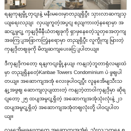
ရနျကုနျမွို့တှငျးနဲ့ မနီးမဝေးမှာတညျရှိပွီး သှားလာဆကျသှ
ယျရေးလညျး လှယျကူတဲ့အပွငျ စညျကားတဲ့နရောမှာ အ
ဆငျ့မွငျ့ ကှနျဒိုမီနီယံတဈခုကို ရှာဖှနေတေဲ့သူတှအေတှကျ
အခကြျအခြာကတြဲ့နရောမှာ တညျရှိပွီး လူကွိုကျ မြားတဲ့
ကှနျဒိုတဈခုကို မိတျဆကျပေးခငြျပါတယျ။
ဒီကှနျဒိုကတော့ ရနျကငျးမွို့နယျ၊ ကနျဘဲ့ဘူတာရုံလမျးထဲ
မှာ တညျရှိနတေဲ့Kanbae Towers Condominium ပဲ ဖွဈပါ
တယျ။ အဆောကျအအုံ လေးခုပါဝငျပွီး လူနအေိမျသီးသ
နျ့အဖွဈ ဆောကျလုပျထားတဲ့ ကနျဘဲ့တာဝါကှနျဒိုမှာ ဆိုရ
ငျတော့ ၂၅ ထပျအမွငျ့ရှိတဲ့ အဆောကျအအုံသုံးလုံးနဲ့ ၂၁
ထပျအမွငျ့ရှိတဲ့ အဆောကျအအုံတဈလုံးတို့ ပါဝငျပါတ
ယျ။
လူနအေိမျခနျးတှကေ အဆောကျအအုံရဲ့ သုံးလှှာကနေ စ