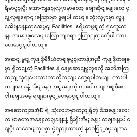
ရှိမှာဖွဈပွီး အောကျနှဈလှှာမှာတော့ ဈေးဆိုငျခနျးတှေ ဖှ
ငျ့လှဈရောငျးခသြှားမှာ ဖွဈပါ တယျ။ သုံးလှှာမှာ လူန
အေိမျခနျးတှအေပွငျ Facilities ဧရိယာဖွဈတဲ့ ရကေူးက
နျ၊ အပနျးဖွလေမျးလြှောကျစရာ ဥယြာဉျတှကေိုပါ ထား
ပေးမှာဖွဈပါတယျ။
အဆငျ့မွငျ့ကှနျဒိုမီနီယံတဈခုဖွဈတာနဲ့အညီ ကှနျဒိုတဈခု
မှာ ရှိသငျ့တဲ့ Facilities နဲ့ ဝနျဆောငျမှုတှကေို အတိအကြ
ထညျ့သှငျပေးထားတာကိုလညျး တှေ့ရပါတယျ။ ကားပါ
ကငျအနနေဲ့ အိမျခနျးတဈခနျးကို ကားပါကငျတဈစီးစာ
ငါးနှဈအခမဲ့ ရပျနားခှငျ့ပေးမှာဖွဈပါတယျ။
အဆောကျအအုံD ရဲ့ သုံးလှှာမှာတညျရှိတဲ့ ဒီအခနျးလေး
က မာစတာအခနျးတဈခနျးနဲ့ ရိုးရိုးအိပျခနျး တဈခနျးပါဝ
ငျပွီး သသေပျလှပစှာ ဖှဲ့စညျးထားတဲ့ နခေငြျ့စဖှယျအခ