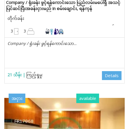
Company / ရုံးခန်း ဖွင့်ရန်ကောင်းသော ပြည်လမ်းမပေါ်ရှိ အသင့်
ပြင်ဆင်ပြီးအခန်းငှားမည် in စမ်းချောင်း, ရန်ကုန်
တိုက်ခန်း
1740 စတုရန်းပေ
3
3
Company / ရုံးခန်း ဖွင့်ရန်ကောင်းသော…
21 သိန်း |
ကြည့်ရှုမှု:
Details
အငှား
available