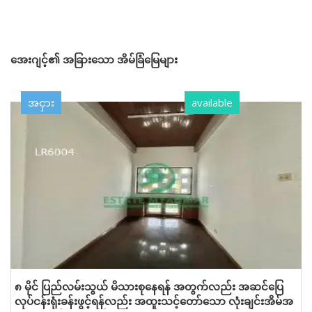
အေးဂျင့်၏ အခြားသော အိမ်ခြံမြေများ
အငှား
available
၈ မိုင် ပြည်လမ်းသွယ် မိသားစု‌နေရန် အတွက်လည်း အဆင်ပြေ
လုပ်ငန်းရုံးခန်းဖွင့်ရန်လည်း အထူးသင့်တော်သော လုံးချင်းအိမ်အ