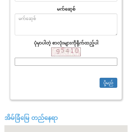
မက်ဆေ့စ်
ပုံမှာပါတဲ့ စာလုံးများကိုရိုက်ထည့်ပါ
ပို့မည်
အိမ်ခြံမြေ တည်နေရာ