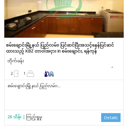
စမ်းချောင်းမြို့နယ် ပြည်လမ်း၊ ပြင်ဆင်ပြီးအသင့်နေန်ပြင်ဆင်
ထားသည့် KBZ တာဝါအငှား in စမ်းချောင်း, ရန်ကုန်
တိုက်ခန်း
1400 စတုရန်းပေ
2
1
စမ်းချောင်းမြို့နယ် ပြည်လမ်း၊…
26 သိန်း |
ကြည့်ရှုမှု:
Details