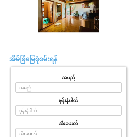
အိမ်ခြံမြေစုံစမ်းရန်
အမည်
ဖုန်းနံပါတ်
အီးမေးလ်