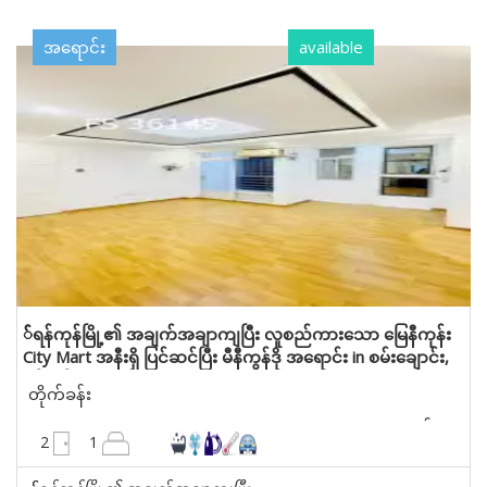
အရောင်း
available
််ရန်ကုန်မြို့၏ အချက်အချာကျပြီး လူစည်ကားသော မြေနီကုန်း
City Mart အနီးရှိ ပြင်ဆင်ပြီး မီနီကွန်ဒို အရောင်း in စမ်းချောင်း,
ရန်ကုန်
တိုက်ခန်း
990 စတုရန်းပေ
2
1