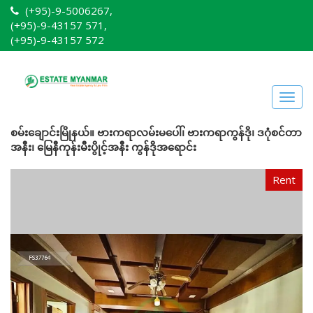
(+95)-9-5006267,
(+95)-9-43157 571,
(+95)-9-43157 572
Togg
navig
စမ်းချောင်းမြိုနယ်။ ဗားကရာလမ်းမပေါ်၊ ဗားကရာကွန်ဒို၊ ဒဂုံစင်တာ
အနီး၊ မြေနီကုန်းမီးပွိုင့်အနီး ကွန်ဒိုအရောင်း
Rent