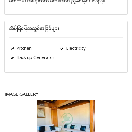
မီးစက်မီး အခန်းထဲထိ မီးရအောင် ညှိနှိင်းနိုင်ပါသည်။
အိမ်ခြံမြေအသွင်အပြင်များ
Kitchen
Electricity
Back up Generator
IMAGE GALLERY