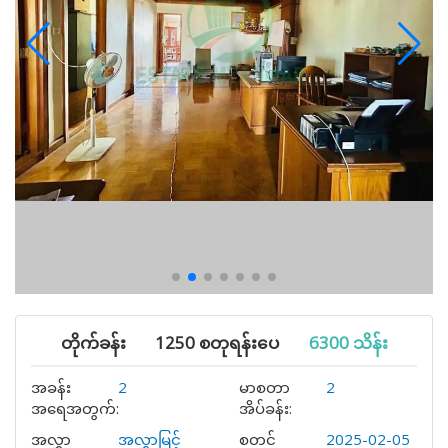
တိုက်ခန်း
1250 စတုရန်းပေ
6300 သိန်း
အခန်း
2
မာစတာ
2
အရေအတွက်:
အိပ်ခန်း:
အလွှာ
အလွှာမြင့်
စတင်
2025-02-05