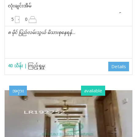
ငှား in မရမ်းကုန်း, ရန်ကုန်
လုံးချင်းအိမ်
6300 စတုရန်းပေ
5
0
၈ မိုင် ပြည်လမ်းသွယ် မိသားစု‌နေရန်…
40 သိန်း |
ကြည့်ရှုမှု:
Details
အငှား
available