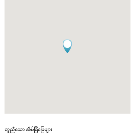
တူညီသော အိမ်ခြံမြေများ