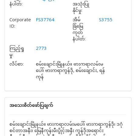
နံပါတ်:
အသုံးပြု
နိုင်မှု:
Corporate
FS37764
အိမ်
S3755
ID:
ခြံမြေ
ကုတ်
နံပါတ်:
ကြည့်ရှု
2773
မှု:
လိပ်စာ:
စမ်းချောင်းမြိုနယ်။ ဗားကရာလမ်းမ
ပေါ်၊ ဗားကရာကွန်ဒို, စမ်းချောင်း, ရန်
ကုန်
အသေးစိတ်ဖော်ပြချက်
စမ်းချောင်းမြိုနယ်။ ဗားကရာလမ်းမပေါ်၊ ဗားကရာကွန်ဒို၊ ဒဂုံ
စင်တာအနီး၊ မြေနီကုန်းမီးပွိုင့်အနီး ကွန်ဒိုအရောင်း