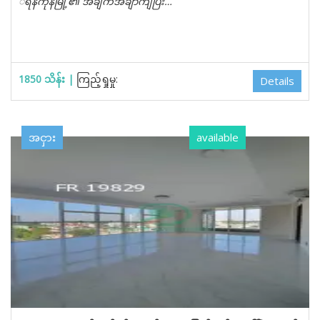
််ရန်ကုန်မြို့၏ အချက်အချာကျပြီး…
1850 သိန်း |
ကြည့်ရှုမှု:
Details
အငှား
available