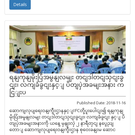
Details
ရနျကုနျမိုးပြံအမွနျလမျး တငျဒါတငျသှငျးခွ
ငျး၊ လကျခံခွငျးနှင့ျ ပိတျပှဲအခမျးအနား က
ငြျးပ
Published Date: 2018-11-16
ဆောကျလုပျရေးဝနျကွီးဌာနနှင့ျIFCတို့ပူးပေါငျး၍ ရနျကုနျ
မိုးပြံအမွနျလမျး တငျဒါတငျသှငျးခွငျး၊ လကျခံခွငျး နှင့ျ ပိ
တျပှဲအခမျးအနားကို ယနေ့ မှနျးလှဲ ၂ နာရီတှငျ နပွေညျ
တောျ ဆောကျလုပျရေးဝနျကွီးဌာန စုဝေးခနျးမ ဆောင