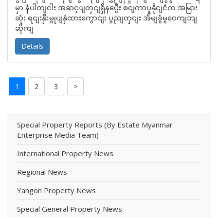
မှာ နံပါတျငါး အဆင့ျတှငျရှိနပွေီး စငျကာပူနိုငျငံက အမြား
ဆုံး ရငျးနှီးမွှုပျနှံထားကွောငျး ပွညျတှငျး အိမျခွံမွဝေကျဘျ
ဆိုကျ
Details
1
2
3
>
Special Property Reports (By Estate Myanmar
Enterprise Media Team)
International Property News
Regional News
Yangon Property News
Special General Property News