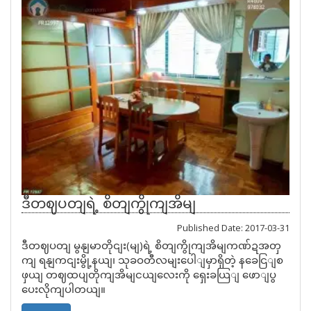
ဒီတဈပတျရဲ့ စိတျကွိုကျအိမျ
Published Date: 2017-03-31
ဒီတဈပတျ မွနျမာတိုငျး(မျ)ရဲ့ စိတျကွိုကျအိမျကဏ်ဍအတှ
ကျ ရနျကငျးမွို့နယျ၊ သုခဝတီလမျးပေါျမှာရှိတဲ့ နခေငြျစ
ဖှယျ တဈထပျတိုကျအိမျငယျလေးကို ရှေးခယြျ ဖောျပွ
ပေးလိုကျပါတယျ။