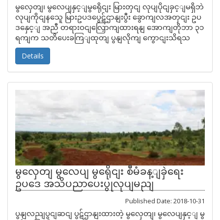
မွလှေတျ၊ မွလေပျနှင့ျမွရေိုငျး မြားတှငျ လုပျပိုငျခှင့ျမရှိဘဲ
လုပျကိုငျနသေူ မြားဥပဒပွေဋ်ဌာနျးပွီး ခွောကျလအတှငျး ဥပ
ဒနှေင့ျ အညီ တရားဝငျလြှောကျထားရနျ အောကျတိုဘာ ၃၁
ရကျက သတိပေးခကြျထုတျ ပွနျလိုကျ ကွောငျးသိရသ
Details
မွလှေတျ မွလေပျ မွရေိုငျး စီမံခန့ျခှဲရေး
ဥပဒေ အသိပညာပေးပွုလုပျမညျ
Published Date: 2018-10-31
ပွနျလညျပွငျဆငျ ပွဋ်ဌာနျးထားတဲ့ မွလှေတျ၊ မွလေပျနှင့ျ မွ