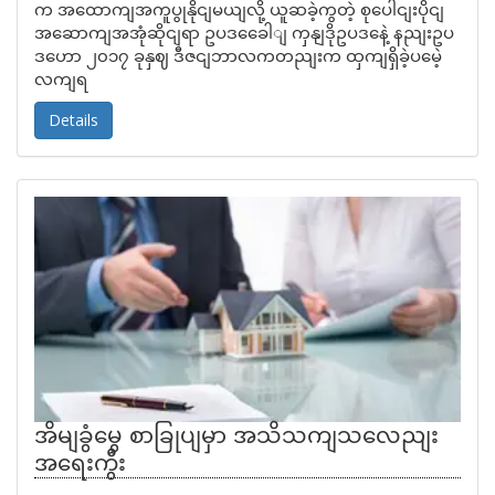
က အထောကျအကူပွုနိုငျမယျလို့ ယူဆခဲ့ကွတဲ့ စုပေါငျးပိုငျ
အဆောကျအအုံဆိုငျရာ ဥပဒခေေါျ ကှနျဒိုဥပဒနေဲ့ နညျးဥပ
ဒဟော ၂၀၁၇ ခုနှဈ ဒီဇငျဘာလကတညျးက ထှကျရှိခဲ့ပမေဲ့
လကျရ
Details
အိမျခွံမွေ စာခြုပျမှာ အသိသကျသလေညျး
အရေးကွီး