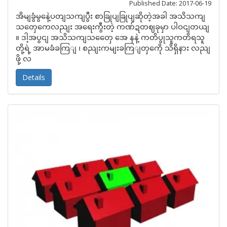
Published Date: 2017-06-19
အိမျခွံမွနေဲ့ပတျသကျပွီး စာခြုပျခြုပျဆိုတဲ့အခါ အသိသကျ
သတှေကေလညျး အရေးကွီးတဲ့ ကဏ်ဍတဈခုမှာ ပါဝငျတယျ
။ ဒါ့အပွငျ အသိသကျသတှေေ အေ နနဲ့ ကတိပွုသူကတိရသူ
တို့ရဲ့ အာမခံခကြျ ၊ စညျးကမျးခကြျတှကေို သိရှိနား လညျ
ဖို့ လ
Details