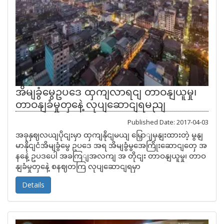
အိမျခွံမွေဥပဒေ ထှကျလာရငျ တာဝနျယူမှု၊
တာဝနျခံမှုတှနေဲ့ လုပျဆောငျရမညျ
Published Date: 2017-04-03
အခုနှဈလယျပိုငျးမှာ ထှကျနိုငျမယျ မြှောျမှနျးထားတဲ့ မွနျ
မာနိုငျငံအိမျခွံမွေ ဥပဒေ အရ အိမျခွံမွအေကြိုးဆောငျတှေ အ
နနေဲ့ ဥပဒပေါ အခကြျအလကျ အ တိုငျး တာဝနျယူမှု၊ တာဝ
နျခံမှုတှနေဲ့ စနဈတကြ လုပျဆောငျရမှာ
Details